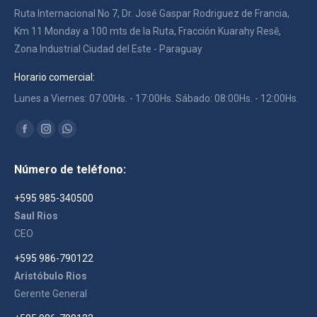
Ruta Internacional No 7, Dr. José Gaspar Rodriguez de Francia,
Km 11 Monday a 100 mts de la Ruta, Fracción Kuarahy Resē,
Zona Industrial Ciudad del Este - Paraguay
Horario comercial:
Lunes a Viernes: 07:00Hs. - 17:00Hs. Sábado: 08:00Hs. - 12:00Hs.
Encuéntranos en:
Facebook
Instagram
Whatsapp
page
page
page
Número de teléfono:
opens
opens
opens
in
in
in
+595 985-340500
new
new
new
Saul Rios
window
window
window
CEO
+595 986-790122
Aristóbulo Rios
Gerente General