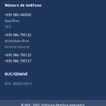
page
page
page
Número de teléfono:
opens
opens
opens
in
in
in
+595 985-340500
new
new
new
Saul Rios
window
window
window
CEO
+595 986-790122
Aristóbulo Rios
Gerente General
+595 986-790123
+595 986-790127
RUC/SENAVE
RUC : 80092768-0
© IAPP - 2023. Todos los derechos reservados.